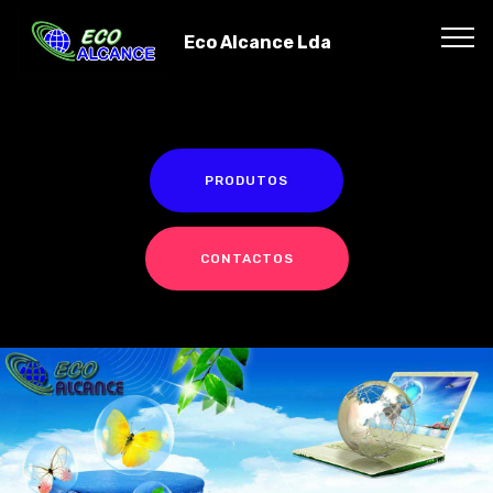
`r`n
`r`n
Eco Alcance Lda
PRODUTOS
CONTACTOS